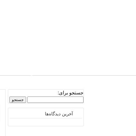
صفحه نخست
تلفن: 0939.811.4038
جستجو برای:
آخرین دیدگاه‌ها