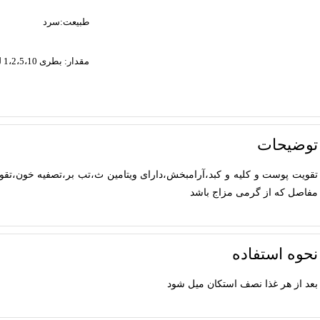
طبیعت:سرد
مقدار: بطری 1،2،5،10 لیتری
توضیحات
تقویت پوست و کلیه و کبد،آرامبخش،دارای ویتامین ث،تب بر،تصفیه خون،تقوی
مفاصل که از گرمی مزاج باشد
نحوه استفاده
بعد از هر غذا نصف استکان میل شود