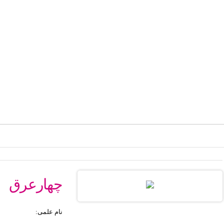
محصولات
راهنما
سبد خرید
پیگیری سفارش
در
زگل بوي گلاب آيد ازآن سان كه پنداري گل اندر گل سرشتي
چهارعرق
نام علمی: