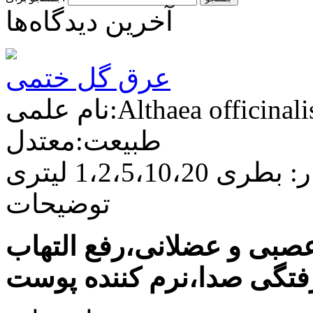
آخرین دیدگاه‌ها
عرق گل ختمی
ام علمی:Althaea officinalis
طبیعت:معتدل
ی 1،2،5،10،20 لیتری
توضیحات
عصبی و عضلانی،رفع التهاب
فتگی صدا،نرم کننده پوست