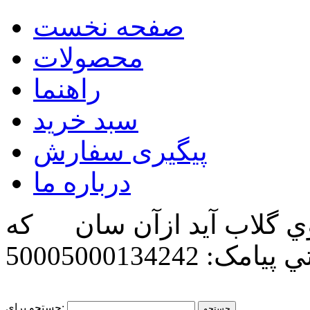
صفحه نخست
محصولات
راهنما
سبد خرید
پیگیری سفارش
درباره ما
ي گلاب آيد ازآن سان كه
تي
پیامک: 50005000134242
جستجو برای: