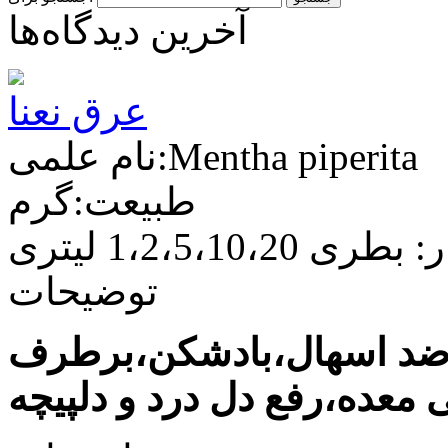
آخرین دیدگاه‌ها
عرق نعنا
نام علمی:Mentha piperita
طبیعت:گرم
ی 1،2،5،10،20 لیتری
توضیحات
،ضد اسهال،بادشکن،برطرف
ی معده،رفع دل درد و دلپیچه