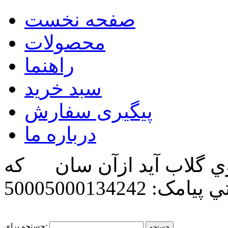
صفحه نخست
محصولات
راهنما
سبد خرید
پیگیری سفارش
درباره ما
ي گلاب آيد ازآن سان كه
تي
پیامک: 50005000134242
جستجو برای: