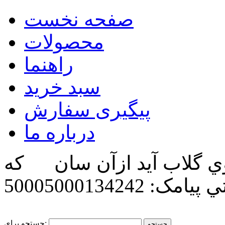
صفحه نخست
محصولات
راهنما
سبد خرید
پیگیری سفارش
درباره ما
ي گلاب آيد ازآن سان كه
تي
پیامک: 50005000134242
جستجو برای: