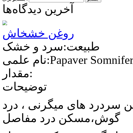
آخرین دیدگاه‌ها
روغن خشخاش
طبیعت:سرد و خشک
لمی:Papaver Somniferum
مقدار:
توضیحات
سردرد های میگرنی ،‌ درد
گوش،مسکن درد مفاصل