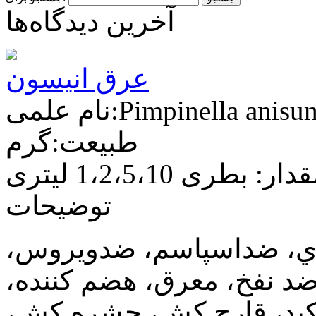
آخرین دیدگاه‌ها
عرق انیسون
م علمی:Pimpinella anisum
طبیعت:گرم
دار: بطری 1،2،5،10 لیتری
توضیحات
ي، ضداسپاسم، ضدويروس،
د نفخ، معرق، هضم کننده،
 کبد، قارچ کش، حشره کش،