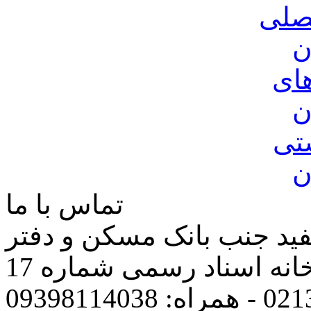
صلی
ن
ای
ن
تی
ن
تماس با ما
فید جنب بانک مسکن و دفتر
انه اسناد رسمی شماره 17