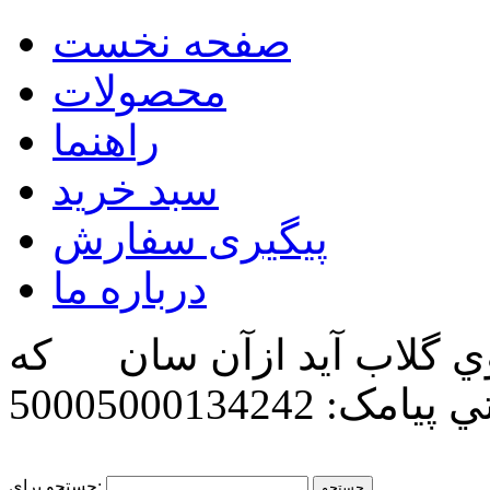
صفحه نخست
محصولات
راهنما
سبد خرید
پیگیری سفارش
درباره ما
ي گلاب آيد ازآن سان كه
تي
پیامک: 50005000134242
جستجو برای: