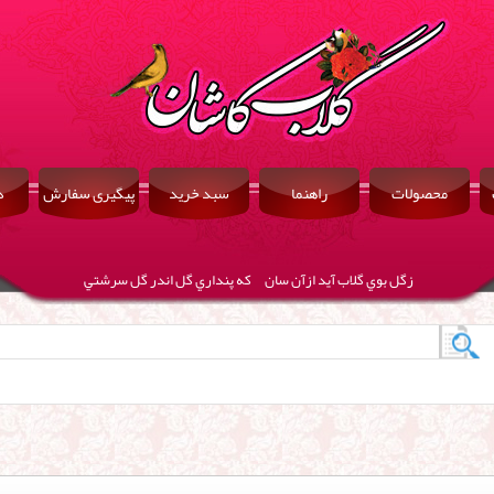
محصولات
راهنما
سبد خرید
پیگیری سفارش
د
زگل بوي گلاب آيد ازآن سان كه پنداري گل اندر گل سرشتي