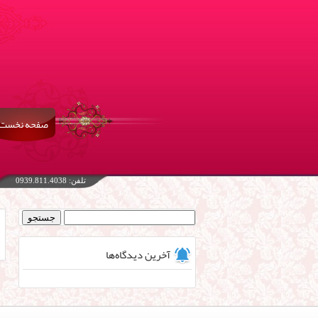
صفحه نخست
تلفن: 0939.811.4038
جستجو
برای:
آخرین دیدگاه‌ها