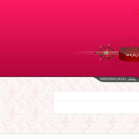
رباره ما
پیامک: 50005000134242