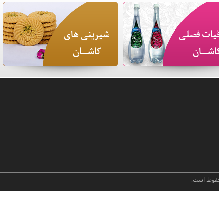
یات فصلی
شیرینی های
اشـــان
کاشـــان
فوظ است.