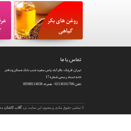
روغن های بکر
عرق
گیاهی
ک
تماس با ما
تهران: قرچک، باقرآباد،یاس سفید جنب بانک مسکن و دفتر
خانه اسناد رسمی شماره 17
تلفن:02136161700 - همراه: 09398114038
© تمامی حقوق مادی و معنوی این سایت نزد
گلاب کاشان
مح