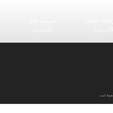
قیات فصلی
شیرینی های
اشـــان
کاشـــان
فوظ است.