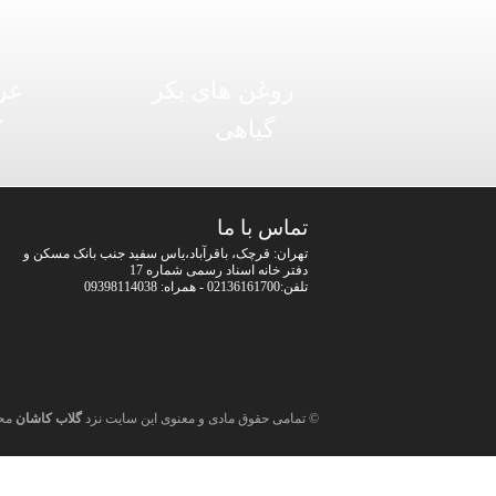
روغن های بکر
عر
گیاهی
ک
تماس با ما
تهران: قرچک، باقرآباد،یاس سفید جنب بانک مسکن و
دفتر خانه اسناد رسمی شماره 17
تلفن:02136161700 - همراه: 09398114038
© تمامی حقوق مادی و معنوی این سایت نزد
گلاب کاشان
مح