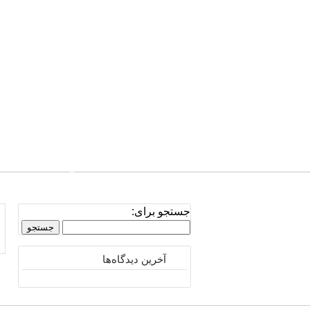
صفحه نخست
تلفن: 0939.811.4038
جستجو برای:
آخرین دیدگاه‌ها