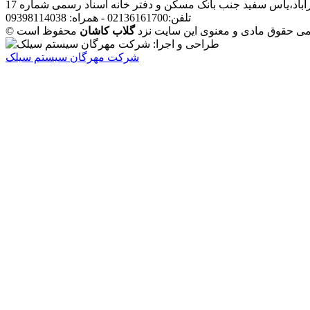
آباد،یاس سفید جنب بانک مسکن و دفتر خانه اسناد رسمی شماره 17
تلفن:02136161700 - همراه: 09398114038
مامی حقوق مادی و معنوی این سایت نزد
گلاب کاشان
شرکت مهرگان سیستم سیلک