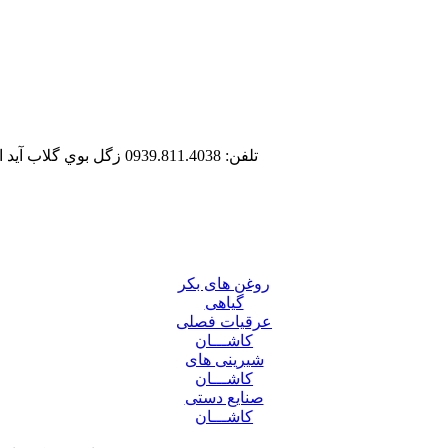
تلفن: 0939.811.4038
زگل بوي گلاب آيد
روغن های بکر
گیاهی
عرقیات فصلی
کاشـــان
شیرینی های
کاشـــان
صنایع دستی
کاشـــان