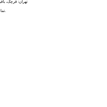
تهران: قرچک، باقر
محفوظ است.
© ت