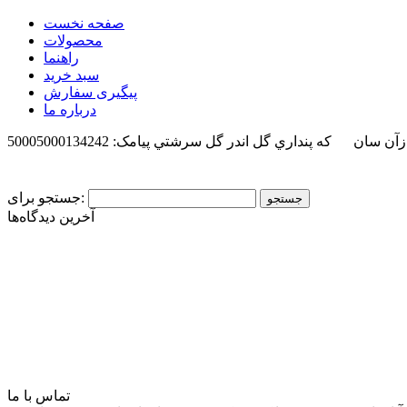
صفحه نخست
محصولات
راهنما
سبد خرید
پیگیری سفارش
درباره ما
 ازآن سان كه پنداري گل اندر گل سرشتي
پیامک: 50005000134242
جستجو برای:
آخرین دیدگاه‌ها
تماس با ما