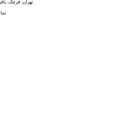
تهران: قرچک، باقر
محفوظ است.
© ت