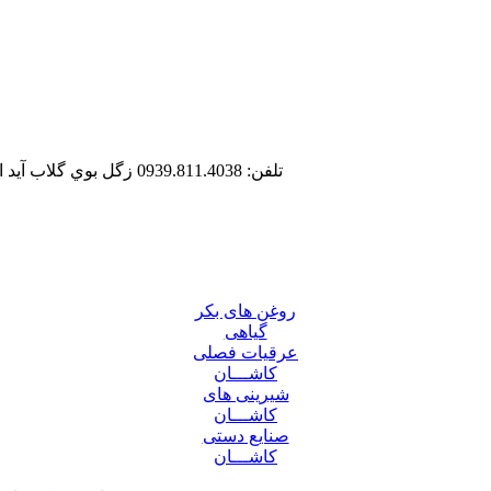
تلفن: 0939.811.4038
زگل بوي گلاب آيد
روغن های بکر
گیاهی
عرقیات فصلی
کاشـــان
شیرینی های
کاشـــان
صنایع دستی
کاشـــان