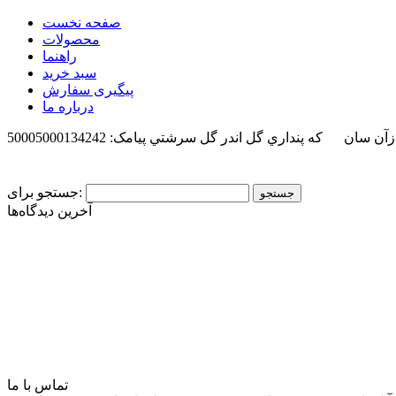
صفحه نخست
محصولات
راهنما
سبد خرید
پیگیری سفارش
درباره ما
 ازآن سان كه پنداري گل اندر گل سرشتي
پیامک: 50005000134242
جستجو برای:
آخرین دیدگاه‌ها
تماس با ما