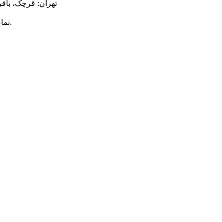
تهران: قرچک، باقر
محفوظ است.
© ت