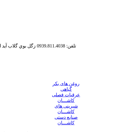
تلفن: 0939.811.4038
زگل بوي گلاب آيد
روغن های بکر
گیاهی
عرقیات فصلی
کاشـــان
شیرینی های
کاشـــان
صنایع دستی
کاشـــان