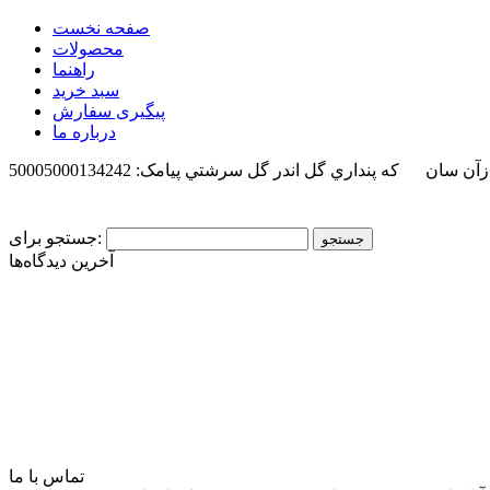
صفحه نخست
محصولات
راهنما
سبد خرید
پیگیری سفارش
درباره ما
 ازآن سان كه پنداري گل اندر گل سرشتي
پیامک: 50005000134242
جستجو برای:
آخرین دیدگاه‌ها
تماس با ما