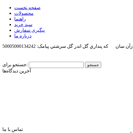
صفحه نخست
محصولات
راهنما
سبد خرید
پیگیری سفارش
درباره ما
 ازآن سان كه پنداري گل اندر گل سرشتي
پیامک: 50005000134242
جستجو برای:
آخرین دیدگاه‌ها
تماس با ما