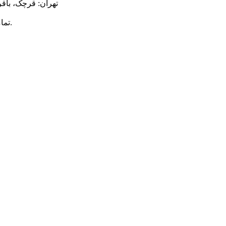
تهران: قرچک، باقر
محفوظ است.
© ت