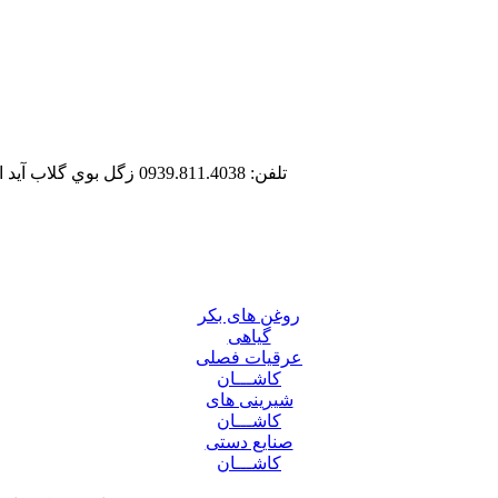
تلفن: 0939.811.4038
زگل بوي گلاب آيد
روغن های بکر
گیاهی
عرقیات فصلی
کاشـــان
شیرینی های
کاشـــان
صنایع دستی
کاشـــان