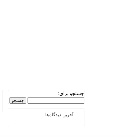
صفحه نخست
تلفن: 0939.811.4038
جستجو برای:
آخرین دیدگاه‌ها