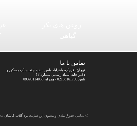
روغن های بکر
عر
گیاهی
ک
تماس با ما
تهران: قرچک، باقرآباد،یاس سفید جنب بانک مسکن و
دفتر خانه اسناد رسمی شماره 17
تلفن:02136161700 - همراه: 09398114038
© تمامی حقوق مادی و معنوی این سایت نزد
گلاب کاشان
مح