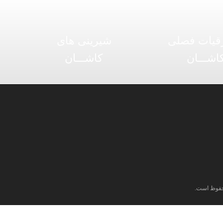
قیات فصلی
شیرینی های
اشـــان
کاشـــان
فوظ است.