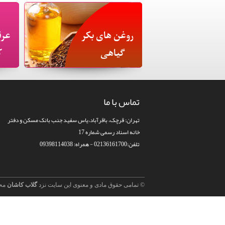
روغن های بکر
عرق
گیاهی
ک
تماس با ما
تهران: قرچک، باقرآباد،یاس سفید جنب بانک مسکن و دفتر
خانه اسناد رسمی شماره 17
تلفن:02136161700 - همراه: 09398114038
© تمامی حقوق مادی و معنوی این سایت نزد
گلاب کاشان
مح