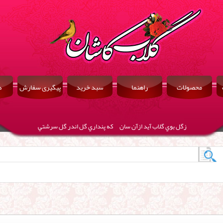
محصولات
راهنما
سبد خرید
پیگیری سفارش
د
زگل بوي گلاب آيد ازآن سان كه پنداري گل اندر گل سرشتي