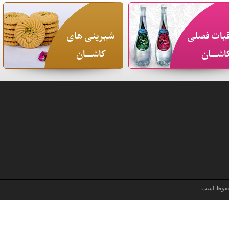
یات فصلی
شیرینی های
اشـــان
کاشـــان
فوظ است.