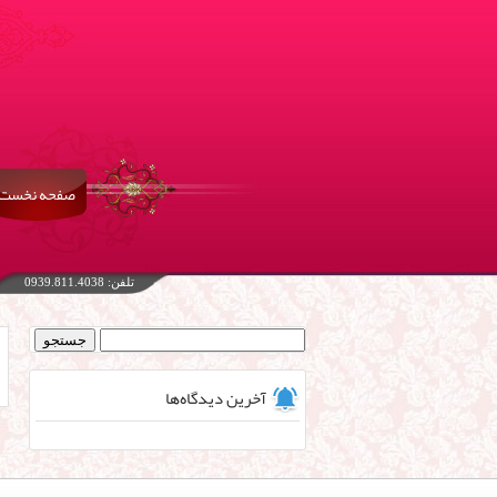
صفحه نخست
تلفن: 0939.811.4038
جستجو
برای:
آخرین دیدگاه‌ها