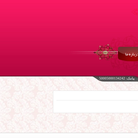
رباره ما
پیامک: 50005000134242