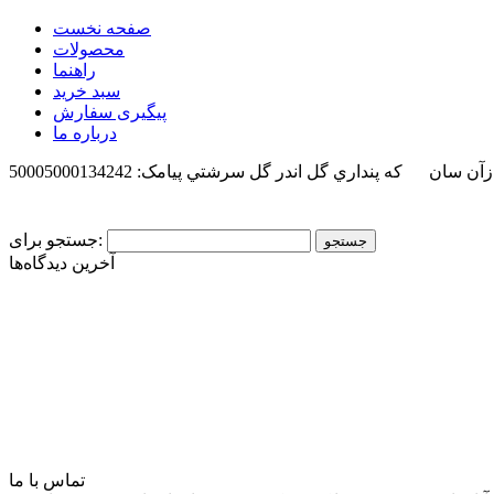
صفحه نخست
محصولات
راهنما
سبد خرید
پیگیری سفارش
درباره ما
 ازآن سان كه پنداري گل اندر گل سرشتي
پیامک: 50005000134242
جستجو برای:
آخرین دیدگاه‌ها
تماس با ما