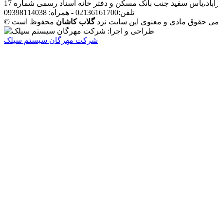
آباد،یاس سفید جنب بانک مسکن و دفتر خانه اسناد رسمی شماره 17
تلفن:02136161700 - همراه: 09398114038
مامی حقوق مادی و معنوی این سایت نزد
گلاب کاشان
شرکت مهرگان سیستم سیلک