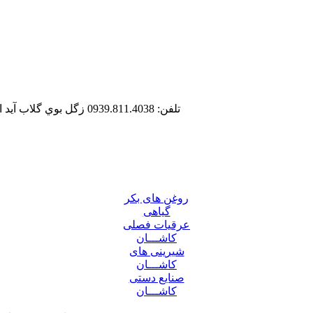
تلفن: 0939.811.4038
زگل بوي گلاب آيد
روغن های بکر
گیاهی
عرقیات فصلی
کاشـــان
شیرینی های
کاشـــان
صنایع دستی
کاشـــان