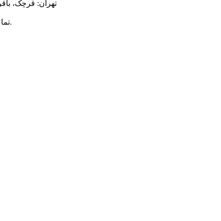
تهران: قرچک، باقر
محفوظ است.
© ت