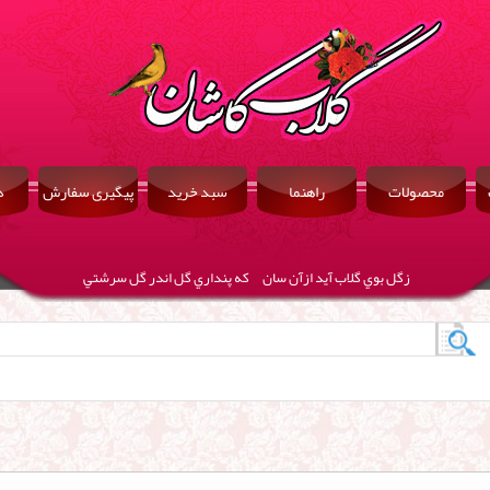
محصولات
راهنما
سبد خرید
پیگیری سفارش
د
زگل بوي گلاب آيد ازآن سان كه پنداري گل اندر گل سرشتي