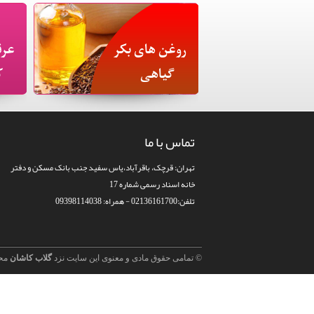
روغن های بکر
عرق
گیاهی
ک
تماس با ما
تهران: قرچک، باقرآباد،یاس سفید جنب بانک مسکن و دفتر
خانه اسناد رسمی شماره 17
تلفن:02136161700 - همراه: 09398114038
© تمامی حقوق مادی و معنوی این سایت نزد
گلاب کاشان
مح