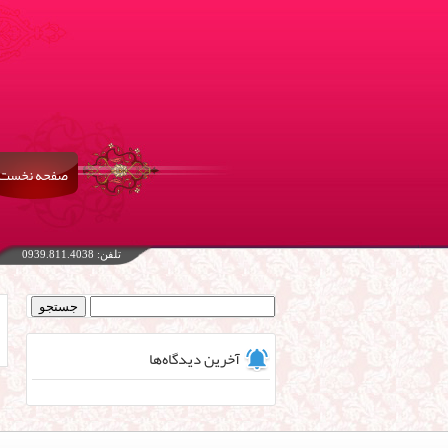
صفحه نخست
تلفن: 0939.811.4038
جستجو
برای:
آخرین دیدگاه‌ها