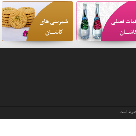
یات فصلی
شیرینی های
اشـــان
کاشـــان
فوظ است.