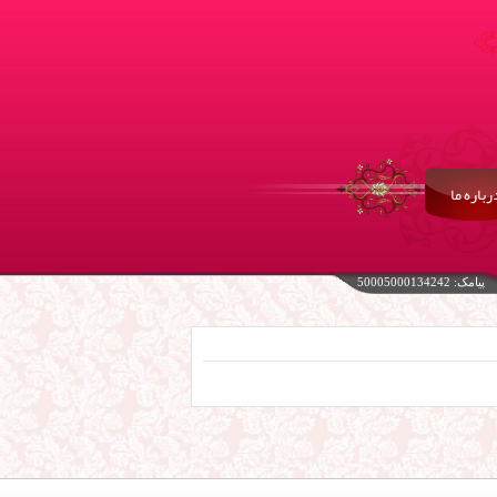
رباره ما
پیامک: 50005000134242