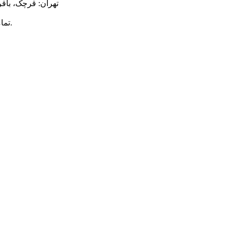
تهران: قرچک، باقر
محفوظ است.
© ت