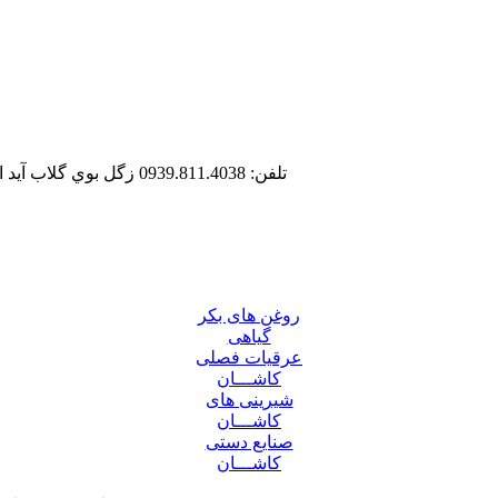
تلفن: 0939.811.4038
زگل بوي گلاب آيد
روغن های بکر
گیاهی
عرقیات فصلی
کاشـــان
شیرینی های
کاشـــان
صنایع دستی
کاشـــان