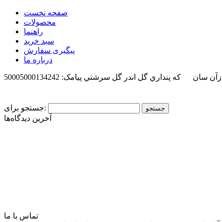
صفحه نخست
محصولات
راهنما
سبد خرید
پیگیری سفارش
درباره ما
 ازآن سان كه پنداري گل اندر گل سرشتي
پیامک: 50005000134242
جستجو برای:
آخرین دیدگاه‌ها
تماس با ما