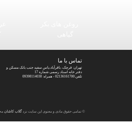
روغن های بکر
عر
گیاهی
ک
تماس با ما
تهران: قرچک، باقرآباد،یاس سفید جنب بانک مسکن و
دفتر خانه اسناد رسمی شماره 17
تلفن:02136161700 - همراه: 09398114038
© تمامی حقوق مادی و معنوی این سایت نزد
گلاب کاشان
مح