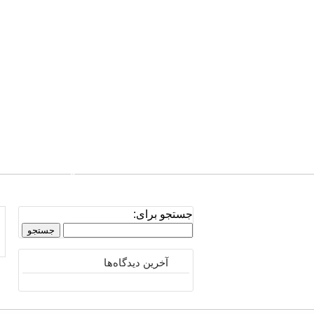
صفحه نخست
تلفن: 0939.811.4038
جستجو برای:
آخرین دیدگاه‌ها