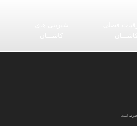
قیات فصلی
شیرینی های
اشـــان
کاشـــان
فوظ است.