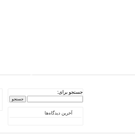
صفحه نخست
تلفن: 0939.811.4038
جستجو برای:
آخرین دیدگاه‌ها