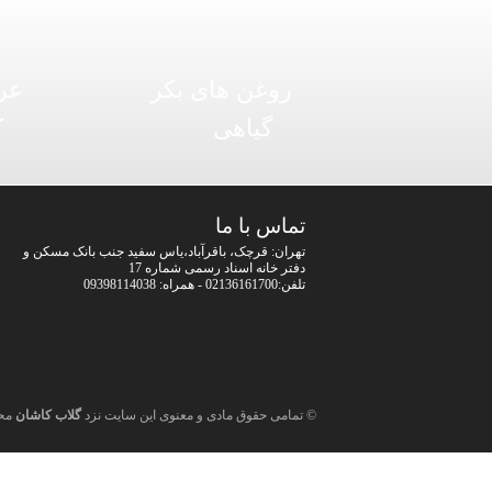
روغن های بکر
عر
گیاهی
ک
تماس با ما
تهران: قرچک، باقرآباد،یاس سفید جنب بانک مسکن و
دفتر خانه اسناد رسمی شماره 17
تلفن:02136161700 - همراه: 09398114038
© تمامی حقوق مادی و معنوی این سایت نزد
گلاب کاشان
مح