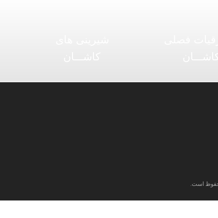
قیات فصلی
شیرینی های
اشـــان
کاشـــان
فوظ است.