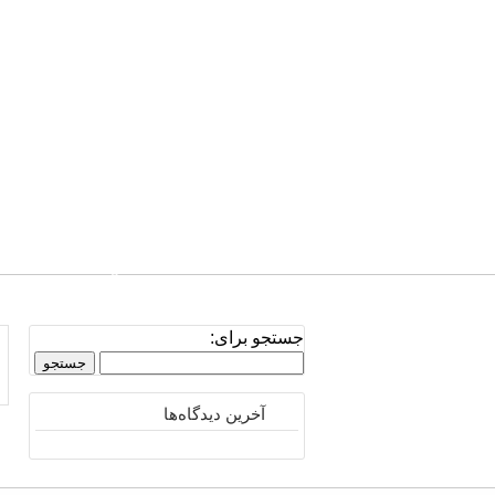
صفحه نخست
تلفن: 0939.811.4038
جستجو برای:
آخرین دیدگاه‌ها