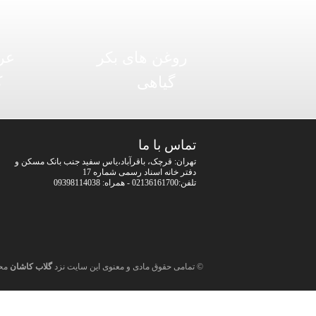
روغن های بکر
عر
گیاهی
ک
تماس با ما
تهران: قرچک، باقرآباد،یاس سفید جنب بانک مسکن و
دفتر خانه اسناد رسمی شماره 17
تلفن:02136161700 - همراه: 09398114038
© تمامی حقوق مادی و معنوی این سایت نزد
گلاب کاشان
مح