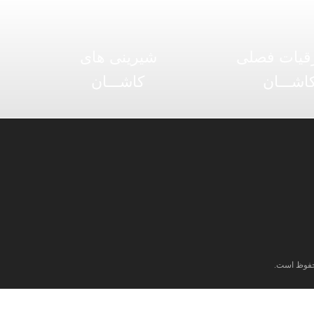
قیات فصلی
شیرینی های
اشـــان
کاشـــان
فوظ است.