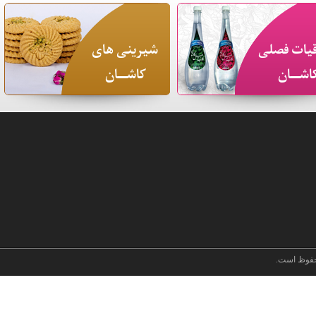
یات فصلی
شیرینی های
اشـــان
کاشـــان
فوظ است.