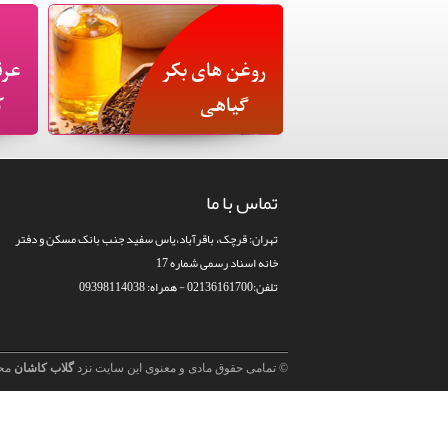
روغن های بکر
عرق
گیاهی
ک
تماس با ما
تهران: قرچک، باقرآباد،یاس سفید جنب بانک مسکن و دفتر
خانه اسناد رسمی شماره 17
تلفن:02136161700 - همراه: 09398114038
© تمامی حقوق مادی و معنوی این سایت نزد
گلاب کاشان
مح