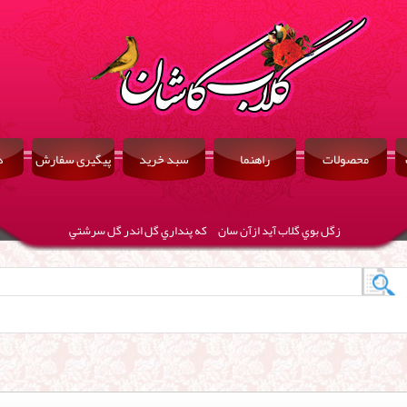
محصولات
راهنما
سبد خرید
پیگیری سفارش
د
زگل بوي گلاب آيد ازآن سان كه پنداري گل اندر گل سرشتي