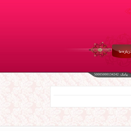
رباره ما
پیامک: 50005000134242