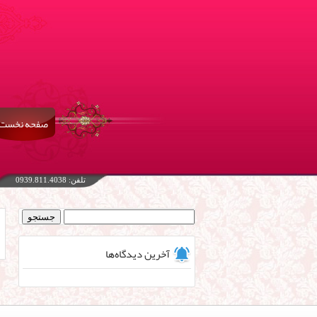
صفحه نخست
تلفن: 0939.811.4038
جستجو
برای:
آخرین دیدگاه‌ها