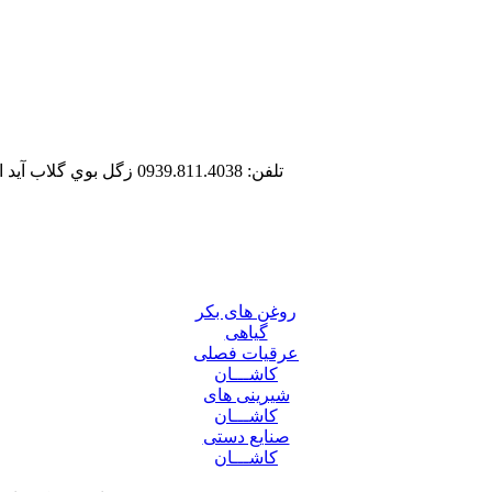
تلفن: 0939.811.4038
زگل بوي گلاب آيد
روغن های بکر
گیاهی
عرقیات فصلی
کاشـــان
شیرینی های
کاشـــان
صنایع دستی
کاشـــان