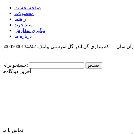
صفحه نخست
محصولات
راهنما
سبد خرید
پیگیری سفارش
درباره ما
 ازآن سان كه پنداري گل اندر گل سرشتي
پیامک: 50005000134242
جستجو برای:
آخرین دیدگاه‌ها
تماس با ما