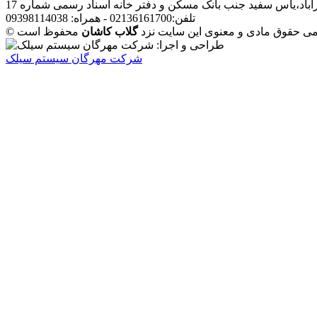
آباد،یاس سفید جنب بانک مسکن و دفتر خانه اسناد رسمی شماره 17
تلفن:02136161700 - همراه: 09398114038
مامی حقوق مادی و معنوی این سایت نزد
گلاب کاشان
شرکت مهرگان سیستم سیلک