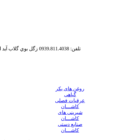
تلفن: 0939.811.4038
زگل بوي گلاب آيد
روغن های بکر
گیاهی
عرقیات فصلی
کاشـــان
شیرینی های
کاشـــان
صنایع دستی
کاشـــان