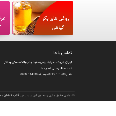
روغن های بکر
عرق
گیاهی
ک
تماس با ما
تهران: قرچک، باقرآباد،یاس سفید جنب بانک مسکن و دفتر
خانه اسناد رسمی شماره 17
تلفن:02136161700 - همراه: 09398114038
© تمامی حقوق مادی و معنوی این سایت نزد
گلاب کاشان
مح