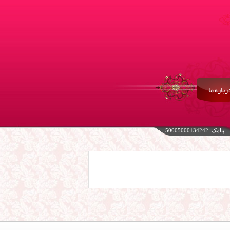
رباره ما
پیامک: 50005000134242