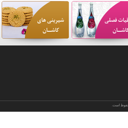
یات فصلی
شیرینی های
اشـــان
کاشـــان
فوظ است.