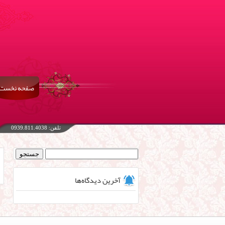
صفحه نخست
تلفن: 0939.811.4038
جستجو
برای:
آخرین دیدگاه‌ها