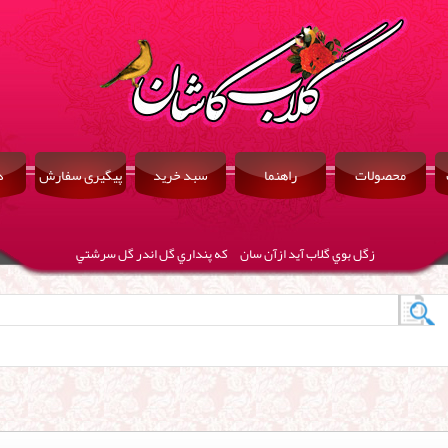
محصولات
راهنما
سبد خرید
پیگیری سفارش
د
زگل بوي گلاب آيد ازآن سان كه پنداري گل اندر گل سرشتي