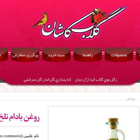
محصولات
راهنما
سبد خرید
پیگیری سفارش
د
زگل بوي گلاب آيد ازآن سان كه پنداري گل اندر گل سرشتي
روغن بادام تلخ
نام علمی:Amygdalus communis (syn.Prunus communis)