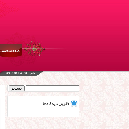
صفحه نخست
تلفن: 0939.811.4038
جستجو
برای:
آخرین دیدگاه‌ها