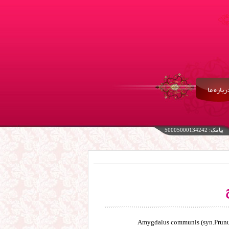
رباره ما
پیامک: 50005000134242